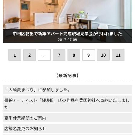
中村区乾出で新築アパート完成現場見学会が行われました
2017-07-09
1
2
...
7
8
9
10
11
【最新記事】
「大須夏まつり」に参加しました。
墨絵アーティスト「MUNE」氏の作品を豊国神社へ奉納いたしまし
た
夏季休業期間のご案内
店舗名変更のお知らせ