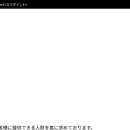
nt (エスポイント)
EAM株式会社〕エンジニア・エディターの求人募集を開始
EAM株式会社〕エンジニア・エディ
ニア・エディターの求人募集を開始しました。
では、現在多数のご相談を受けており、即戦力を必要としておりま
客様に提供できる人財を常に求めております。