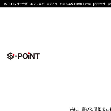
〔S-DREAM株式会社〕エンジニア・エディターの求人募集を開始【更新】 | 株式会社 S-poi
TOPページ
>
インフォメーション一覧
>
〔S-DR
Recruit
〔S-DR
募集を開始
業務拡大の為、エンジ
S-DREAM株式会社
共に、喜びと感動をお