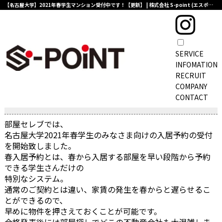
【名古屋大学】2021年春学生マンション受付中です！【更新】 | 株式会社 S-point (エスポイント)
SERVICE
TOPページ
>
インフォメーション一覧
>
【名古屋大学】2021年春学生マンション受付中
INFOMATION
Company
RECRUIT
COMPANY
【名古屋大学】2021年春学生マンション受付中で
CONTACT
す！
部屋セレブでは、
名古屋大学2021年春学生のみなさま向けの入居予約の受付
を開始致しました。
春入居予約とは、春から入居する部屋を早い段階から予約
できる学生さんだけの
特別なシステム。
通常のご契約とは違い、家賃の発生を春からと遅らせるこ
とができるので、
早めに物件を押さえておくことが可能です。