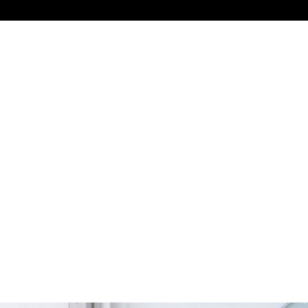
報【Limited名古屋】
報【Limited名古屋】
：２５分～ 東海テレビ「SKE48 むすびのイチバン！」にて
長が出演しております！