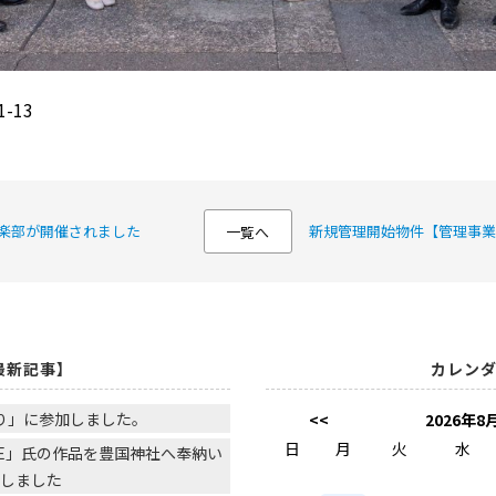
-13
倶楽部が開催されました
新規管理開始物件【管理事業
一覧へ
最新記事】
カレン
り」に参加しました。
<<
2026年8
日
月
火
水
NE」氏の作品を豊国神社へ奉納い
たしました