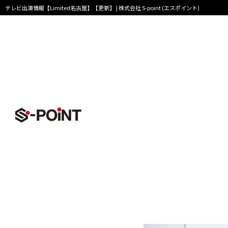
テレビ出演情報【Limited名古屋】【更新】 | 株式会社 S-point (エスポイント)
TOPページ
>
インフォメーション一覧
>
テレビ出演情
Company
テレビ出演情
本日、11月13日の０
Limited名古屋 店
是非、ご覧ください！