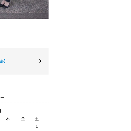
部】
ダー
月
木
金
土
1