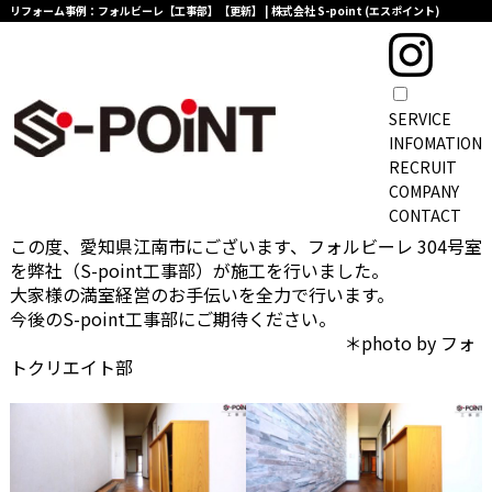
リフォーム事例：フォルビーレ【工事部】【更新】 | 株式会社 S-point (エスポイント)
SERVICE
TOPページ
>
インフォメーション一覧
>
リフォーム事例：フォルビーレ【工事部】
INFOMATION
Service
RECRUIT
COMPANY
リフォーム事例：フォルビーレ【工事部】
CONTACT
この度、愛知県江南市にございます、フォルビーレ 304号室
を弊社（S-point工事部）が施工を行いました。
大家様の満室経営のお手伝いを全力で行います。
今後のS-point工事部にご期待ください。
＊photo by フォ
トクリエイト部